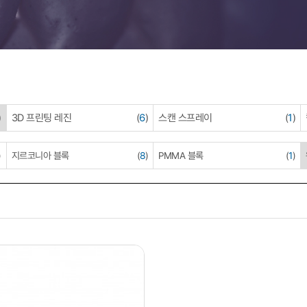
)
3D 프린팅 레진
(
6
)
스캔 스프레이
(
1
)
)
지르코니아 블록
(
8
)
PMMA 블록
(
1
)