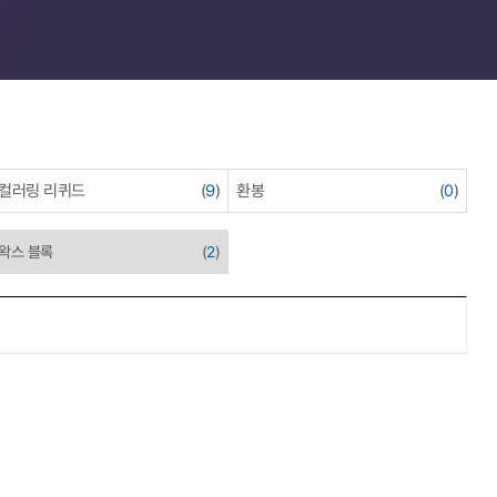
컬러링 리퀴드
(
9
)
환봉
(
0
)
왁스 블록
(
2
)