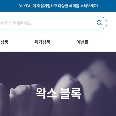
획상품
특가상품
이벤트
왁스 블록