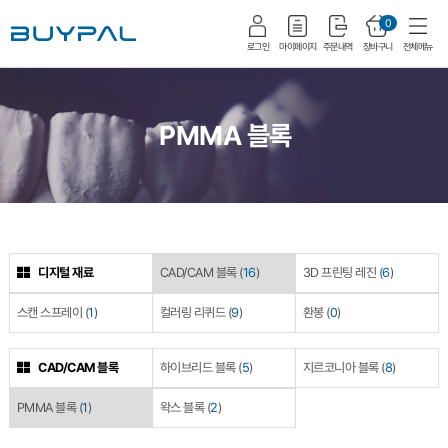
0
로그인
마이페이지
주문내역
장바구니
전체메뉴
PMMA 블록
디지털 재료
CAD/CAM 블록
(
16
)
3D 프린팅 레진
(
6
)
스캔 스프레이
(
1
)
컬러링 리퀴드
(
9
)
환봉
(
0
)
CAD/CAM 블록
하이브리드 블록
(
5
)
지르코니아 블록
(
8
)
PMMA 블록
(
1
)
왁스 블록
(
2
)