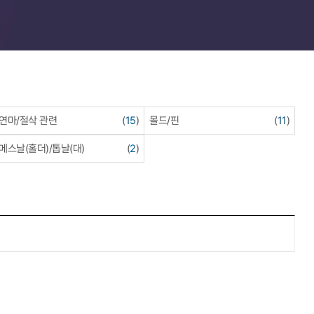
연마/절삭 관련
(
15
)
몰드/핀
(
11
)
메스날(홀더)/톱날(대)
(
2
)