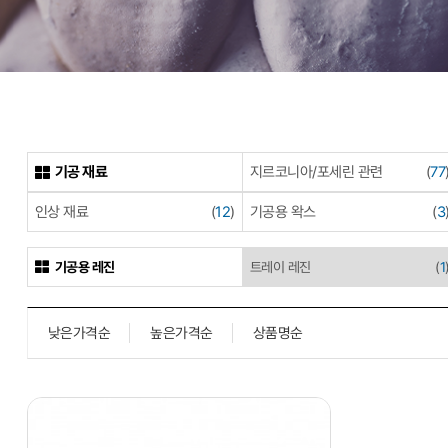
기공 재료
지르코니아/포세린 관련
(
77
인상 재료
(
12
)
기공용 왁스
(
3
기공용 레진
트레이 레진
(
1
낮은가격순
높은가격순
상품명순