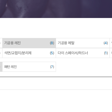
)
기공용 레진
(
8
)
기공용 메탈
(
4
)
)
석면/교합지/분리제
(
5
)
다이 스페이서/하드너
(
1
)
)
패턴 레진
(
7
)