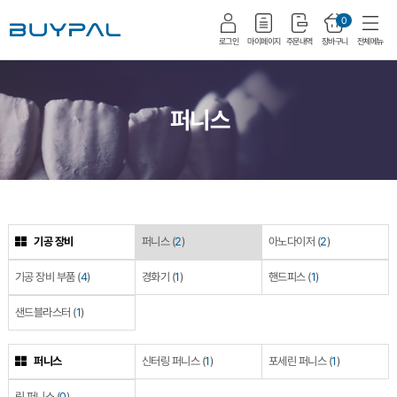
0
로그인
마이페이지
주문내역
장바구니
전체메뉴
퍼니스
기공 장비
퍼니스
(
2
)
아노다이저
(
2
)
기공 장비 부품
(
4
)
경화기
(
1
)
핸드피스
(
1
)
샌드블라스터
(
1
)
퍼니스
신터링 퍼니스
(
1
)
포세린 퍼니스
(
1
)
링 퍼니스
(
0
)