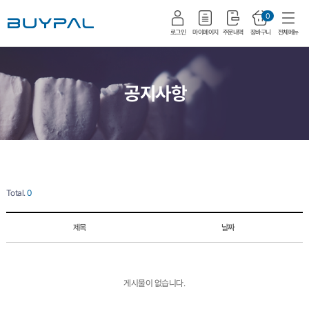
0
로그인
마이페이지
주문내역
장바구니
전체메뉴
공지사항
Total.
0
제목
날짜
게시물이 없습니다.